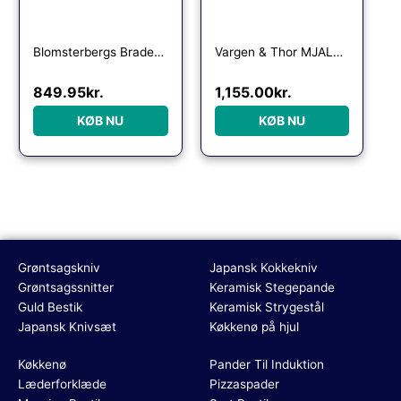
Blomsterbergs Bradepande 35 x 25,5 x 6,3 cm Kobber
Vargen & Thor MJÃLNER.DUO stegepander 22 cm + 28 cm
849.95
kr.
1,155.00
kr.
KØB NU
KØB NU
Grøntsagskniv
Japansk Kokkekniv
Grøntsagssnitter
Keramisk Stegepande
Guld Bestik
Keramisk Strygestål
Japansk Knivsæt
Køkkenø på hjul
Køkkenø
Pander Til Induktion
Læderforklæde
Pizzaspader