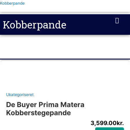
Gå
Kobberpande
til
indholdet
Kobberpande
Ukategoriseret
De Buyer Prima Matera
Kobberstegepande
3,599.00
kr.