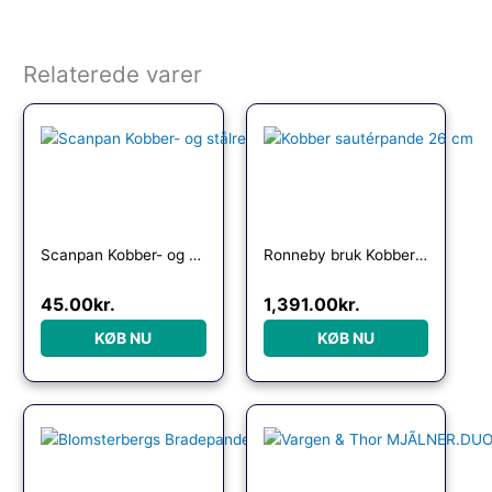
Relaterede varer
Scanpan Kobber- og stålrens 120 ml
Ronneby bruk Kobber sautérpande 26 cm
45.00
kr.
1,391.00
kr.
KØB NU
KØB NU
Den oprindelige pris var: 1,299.95kr..
Den aktuelle pris er: 849.95kr..