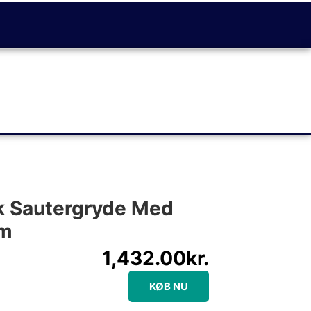
k Sautergryde Med
Cm
1,432.00
kr.
KØB NU