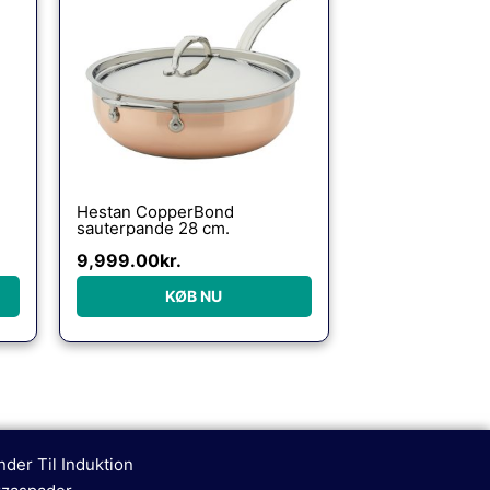
Hestan CopperBond
sauterpande 28 cm.
9,999.00
kr.
KØB NU
nder Til Induktion