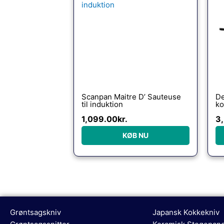
Scanpan Maitre D’ Sauteuse
De
til induktion
ko
1,099.00
kr.
3
KØB NU
Grøntsagskniv
Japansk Kokkekniv