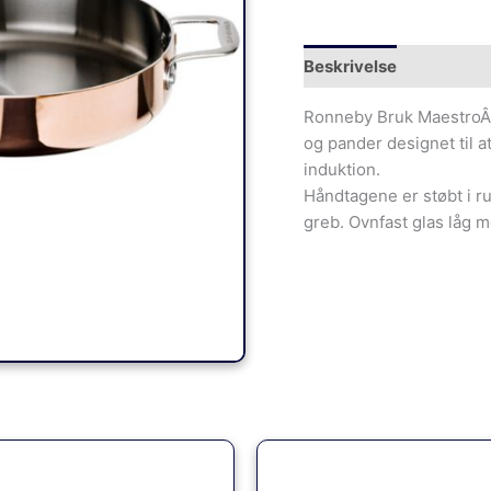
Beskrivelse
Yderliger
Ronneby Bruk MaestroÂ 
og pander designet til a
induktion.
Håndtagene er støbt i rus
greb. Ovnfast glas låg 