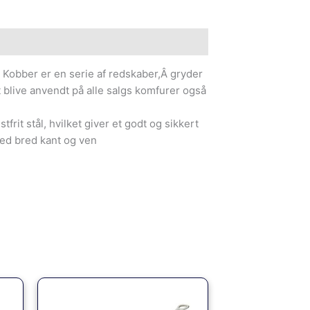
e information
Kobber er en serie af redskaber,Â gryder
t blive anvendt på alle salgs komfurer også
tfrit stål, hvilket giver et godt og sikkert
med bred kant og ven