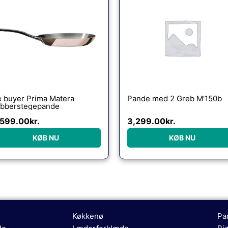
 buyer Prima Matera
Pande med 2 Greb M’150b
bberstegepande
,599.00
kr.
3,299.00
kr.
KØB NU
KØB NU
Køkkenø
Pa