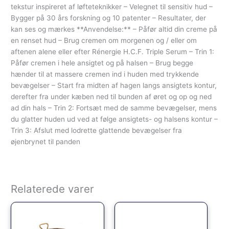
tekstur inspireret af løfteteknikker – Velegnet til sensitiv hud –
Bygger på 30 års forskning og 10 patenter – Resultater, der
kan ses og mærkes **Anvendelse:** – Påfør altid din creme på
en renset hud – Brug cremen om morgenen og / eller om
aftenen alene eller efter Rénergie H.C.F. Triple Serum – Trin 1:
Påfør cremen i hele ansigtet og på halsen – Brug begge
hænder til at massere cremen ind i huden med trykkende
bevægelser – Start fra midten af hagen langs ansigtets kontur,
derefter fra under kæben ned til bunden af øret og op og ned
ad din hals – Trin 2: Fortsæt med de samme bevægelser, mens
du glatter huden ud ved at følge ansigtets- og halsens kontur –
Trin 3: Afslut med lodrette glattende bevægelser fra
øjenbrynet til panden
Relaterede varer
Den oprindelige pris var: 1
Den aktuelle pri