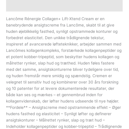
Yderligere information
Lancôme Rénergie Collagen+ Lift-Xtend Cream er en
banebrydende ansigtscreme fra Lancôme, skabt til at give
huden øjeblikkelig fasthed, synligt opstrammede konturer og
forbedret elasticitet. Den unikke trådlignende tekstur,
inspireret af avancerede løfteteknikker, arbejder sammen med
Lancômes kollagenkompleks, forstærkede kollagenpeptider og
et potent kobber-tripeptid, som beskytter hudens kollagen og
målretter rynker, slap hud og træthed. Huden føles fastere
med det samme, ansigtskonturerne bliver tydeligere over tid,
og huden fremstår mere smidig og spændstig. Cremen er
velegnet til sensitiv hud og kombinerer over 30 års forskning
og 10 patenter for at levere dokumenterede resultater, der
både kan ses og mærkes – et gennembrud inden for
kollagenvidenskab, der løfter hudens udseende til nye højder.
**Fordele** – Ansigtscreme med opstrammende effekt – Øger
hudens fasthed og elasticitet – Synligt løfter og definerer
ansigtskonturer – Målrettet rynker, slap og træt hud –
Indeholder kollagenpeptider og kobber-tripeptid – Trådlignende