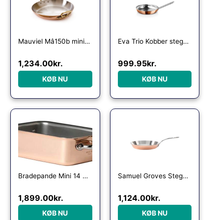
Mauviel Mâ150b mini-æggepande i kobber, 12 cm.
Eva Trio Kobber stegepande 24 cm
1,234.00
kr.
999.95
kr.
KØB NU
KØB NU
Bradepande Mini 14 x 10 x 4,7 cm Kobber/stål
Samuel Groves Stegepande 26 cm, kobber
1,899.00
kr.
1,124.00
kr.
KØB NU
KØB NU