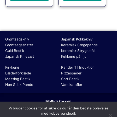
Grøntsagskniv
Japansk Kokkekniv
Grøntsagssnitter
Keramisk Stegepande
Guld Bestik
Keramisk Strygestål
Japansk Knivsæt
Køkkenø på hjul
Køkkenø
Pander Til Induktion
Læderforklæde
Pizzaspader
Messing Bestik
Sort Bestik
Non Stick Pande
Vandkarafler
Måltidskassen
Dette medie ejes og drives af Tropic Traffic LLC-FZ | The Meydan
Vi bruger cookies for at sikre os du får den bedste oplevelse
Hotel, Grandstand, 6th floor, Nad Al Sheba | Dubai | UAE
med kobberpande.dk