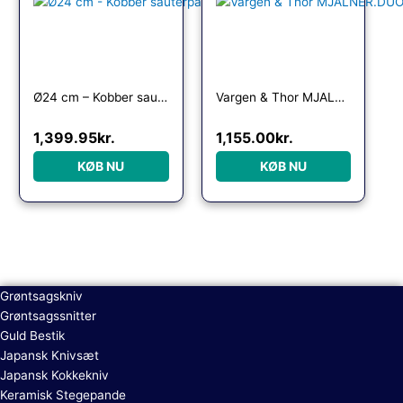
Ø24 cm – Kobber sauterpande
Vargen & Thor MJÃLNER.DUO stegepander 22 cm + 28 cm
1,399.95
kr.
1,155.00
kr.
KØB NU
KØB NU
Grøntsagskniv
Grøntsagssnitter
Guld Bestik
Japansk Knivsæt
Japansk Kokkekniv
Keramisk Stegepande