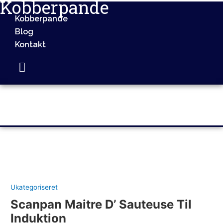
Kobberpande
Gå
til
Kobberpande
indholdet
Blog
Kontakt
Ukategoriseret
Scanpan Maitre D’ Sauteuse Til
Induktion