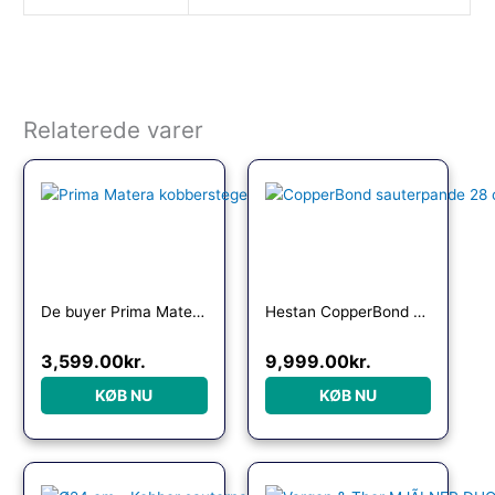
Relaterede varer
De buyer Prima Matera kobberstegepande
Hestan CopperBond sauterpande 28 cm.
3,599.00
kr.
9,999.00
kr.
KØB NU
KØB NU
Den oprindelige pris var: 1,499.00kr..
Den aktuelle pris er: 1,399.95kr..